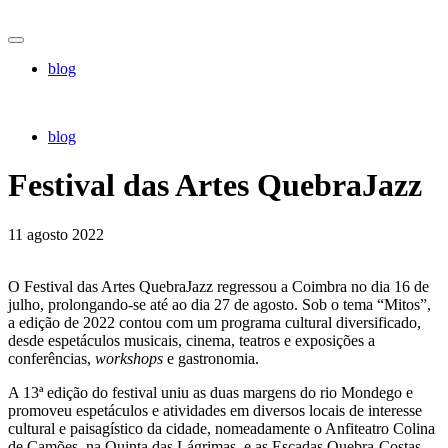
blog
blog
Festival das Artes QuebraJazz
11 agosto 2022
O Festival das Artes QuebraJazz regressou a Coimbra no dia 16 de
julho, prolongando-se até ao dia 27 de agosto. Sob o tema “Mitos”,
a edição de 2022 contou com um programa cultural diversificado,
desde espetáculos musicais, cinema, teatros e exposições a
conferências,
workshops
e gastronomia.
A 13ª edição do festival uniu as duas margens do rio Mondego e
promoveu espetáculos e atividades em diversos locais de interesse
cultural e paisagístico da cidade, nomeadamente o Anfiteatro Colina
de Camões, na Quinta das Lágrimas, e as Escadas Quebra-Costas.