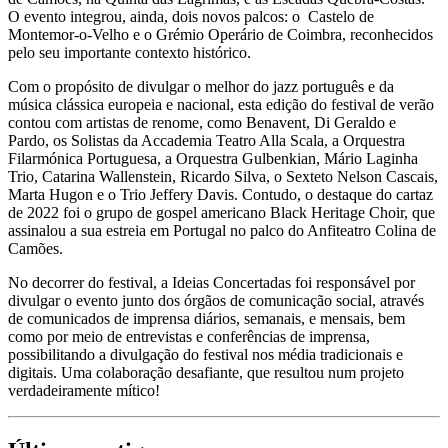
O evento integrou, ainda, dois novos palcos: o Castelo de
Montemor-o-Velho e o Grémio Operário de Coimbra, reconhecidos
pelo seu importante contexto histórico.
Com o propósito de divulgar o melhor do jazz português e da
música clássica europeia e nacional, esta edição do festival de verão
contou com artistas de renome, como Benavent, Di Geraldo e
Pardo, os Solistas da Accademia Teatro Alla Scala, a Orquestra
Filarmónica Portuguesa, a Orquestra Gulbenkian, Mário Laginha
Trio, Catarina Wallenstein, Ricardo Silva, o Sexteto Nelson Cascais,
Marta Hugon e o Trio Jeffery Davis. Contudo, o destaque do cartaz
de 2022 foi o grupo de gospel americano Black Heritage Choir, que
assinalou a sua estreia em Portugal no palco do Anfiteatro Colina de
Camões.
No decorrer do festival, a Ideias Concertadas foi responsável por
divulgar o evento junto dos órgãos de comunicação social, através
de comunicados de imprensa diários, semanais, e mensais, bem
como por meio de entrevistas e conferências de imprensa,
possibilitando a divulgação do festival nos média tradicionais e
digitais. Uma colaboração desafiante, que resultou num projeto
verdadeiramente mítico!